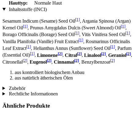
Hauttyp:
Normale Haut
Inhaltsstoffe (INCI)
[1]
Sesamum Indicum (Sesame) Seed Oil
, Argania Spinosa (Argan)
[1]
[1]
Kernel Oil
, Prunus Amygdalus Dulcis (Sweet Almond) Oil
,
[1]
[1]
Borago Officinalis (Borage) Seed Oil
, Vitis Vinifera Seed Oil
,
[1]
Vanilla Planifolia (Vanille) Fruit Extract
, Rosmarinus Officinalis
[1]
[1]
Leaf Extract
, Helianthus Annus (Sunflower) Seed Oil
, Parfum
[1]
[2]
[2]
[2]
[2]
(Essential Oil)
,
Limonene
,
Citral
,
Linalool
,
Geraniol
,
[2]
[2]
[2]
[2]
Citronellal
,
Eugenol
,
Cinnamal
, Benzylbenzoat
aus kontrolliert biologischem Anbau
aus natürlich ätherischen Ölen
Zubehör
Rechtliche Informationen
Ähnliche Produkte