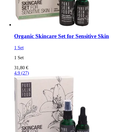
Organic Skincare Set for Sensitive Skin
1 Set
1 Set
31,80 €
4.9 (27)