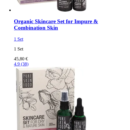
Organic Skincare Set for Impure &
Combination Skin
1 Set
1 Set
45,80 €
4.9 (38)