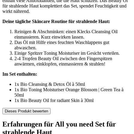
enthält viele Antioxidantien, die die Haut schützen. Das Beauty Öl
für strahlende Haut komplettiert das Set, spendet Feuchtigkeit und
wirkt nährend.
Deine tägliche Skincare Routine für strahlende Haut:
Reinigen & Abschminken: einen Klecks Cleansing Oil
einmassieren. Kurz einwirken lassen.
Das Öl mit Hilfe eines feuchten Waschlappens gut
abwaschen.
Einige Spritzer Toning Moisturiser im Gesicht verteilen.
2-4 Tropfen Beauty Oil zwischen den Fingerspitzen
anwärmen, einklopfen, einmassieren & strahlen!
Im Set enthalten:
1x Bio Cleansing & Detox Öl à 50ml
1x Bio Toning Moisturiser Orange Blossom | Green Tea à
50ml
1x Bio Beauty Oil for radiant Skin à 30ml
Dieses Produkt bewerten
Erfahrungen für All you need Set für
strahlende Haut