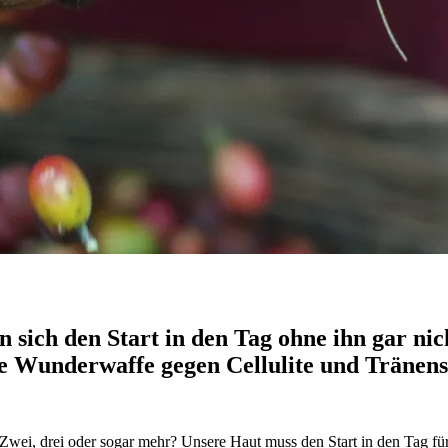
n sich den Start in den Tag ohne ihn gar nic
e Wunderwaffe gegen Cellulite und Tränens
i, drei oder sogar mehr? Unsere Haut muss den Start in den Tag für g