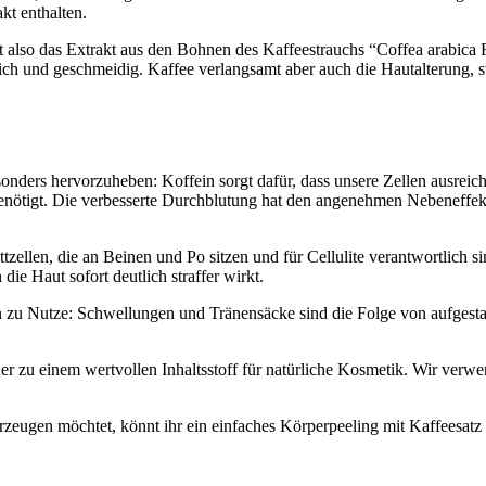
kt enthalten.
t also das Extrakt aus den Bohnen des Kaffeestrauchs “Coffea arabica
ich und geschmeidig. Kaffee verlangsamt aber auch die Hautalterung, s
esonders hervorzuheben: Koffein sorgt dafür, dass unsere Zellen ausrei
 benötigt. Die verbesserte Durchblutung hat den angenehmen Nebeneff
tzellen, die an Beinen und Po sitzen und für Cellulite verantwortlich 
e Haut sofort deutlich straffer wirkt.
u Nutze: Schwellungen und Tränensäcke sind die Folge von aufgestaut
 zu einem wertvollen Inhaltsstoff für natürliche Kosmetik. Wir verw
rzeugen möchtet, könnt ihr ein einfaches Körperpeeling mit Kaffeesatz