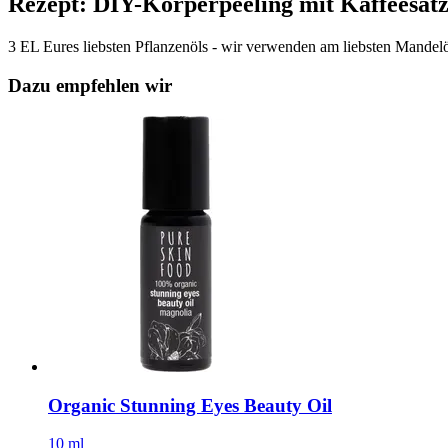
Rezept: DIY-Körperpeeling mit Kaffeesat
3 EL Eures liebsten Pflanzenöls - wir verwenden am liebsten Mandelöl
Dazu empfehlen wir
Organic Stunning Eyes Beauty Oil
10 ml