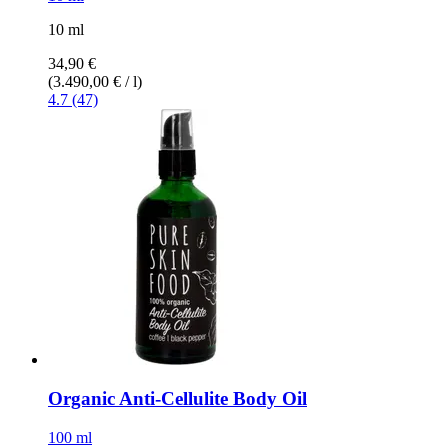
10 ml
34,90 €
(3.490,00 € / l)
4.7 (47)
Organic Anti-​Cellulite Body Oil
100 ml