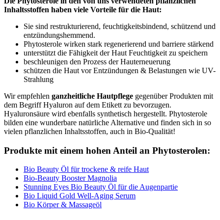
Die Phytosterole in den von uns verwendeten pflanzlichen
Inhaltsstoffen haben viele Vorteile für die Haut:
Sie sind restrukturierend, feuchtigkeitsbindend, schützend und
entzündungshemmend.
Phytosterole wirken stark regenerierend und barriere stärkend
unterstützt die Fähigkeit der Haut Feuchtigkeit zu speichern
beschleunigen den Prozess der Hauterneuerung
schützen die Haut vor Entzündungen & Belastungen wie UV-
Strahlung
Wir empfehlen
ganzheitliche Hautpflege
gegenüber Produkten mit
dem Begriff Hyaluron auf dem Etikett zu bevorzugen.
Hyaluronsäure wird ebenfalls synthetisch hergestellt. Phytosterole
bilden eine wunderbare natürliche Alternative und finden sich in so
vielen pflanzlichen Inhaltsstoffen, auch in Bio-Qualität!
Produkte mit einem hohen Anteil an Phytosterolen:
Bio Beauty Öl für trockene & reife Haut
Bio-Beauty Booster Magnolia
Stunning Eyes Bio Beauty Öl für die Augenpartie
Bio Liquid Gold Well-​Aging Serum
Bio Körper & Massageöl