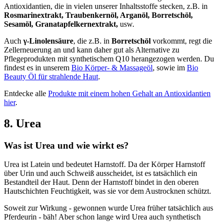
Antioxidantien, die in vielen unserer Inhaltsstoffe stecken, z.B. in
Rosmarinextrakt, Traubenkernöl, Arganöl, Borretschöl,
Sesamöl, Granatapfelkernextrakt,
usw.
Auch
γ-Linolensäure
, die z.B. in
Borretschöl
vorkommt, regt die
Zellerneuerung an und kann daher gut als Alternative zu
Pflegeprodukten mit synthetischem Q10 herangezogen werden. Du
findest es in unserem
Bio Körper- & Massageöl
, sowie im
Bio
Beauty Öl für strahlende Haut
.
Entdecke alle
Produkte mit einem hohen Gehalt an Antioxidantien
hier
.
8. Urea
Was ist Urea und wie wirkt es?
Urea ist Latein und bedeutet Harnstoff. Da der Körper Harnstoff
über Urin und auch Schweiß ausscheidet, ist es tatsächlich ein
Bestandteil der Haut. Denn der Harnstoff bindet in den oberen
Hautschichten Feuchtigkeit, was sie vor dem Austrocknen schützt.
Soweit zur Wirkung - gewonnen wurde Urea früher tatsächlich aus
Pferdeurin - bäh! Aber schon lange wird Urea auch synthetisch