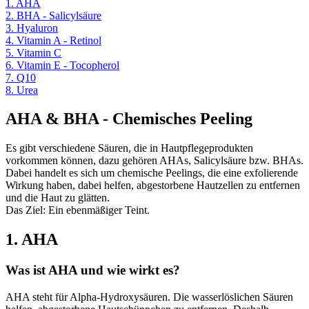
1. AHA
2. BHA - Salicylsäure
3. Hyaluron
4. Vitamin A - Retinol
5. Vitamin C
6. Vitamin E - Tocopherol
7. Q10
8. Urea
AHA & BHA - Chemisches Peeling
Es gibt verschiedene Säuren, die in Hautpflegeprodukten
vorkommen können, dazu gehören AHAs, Salicylsäure bzw. BHAs.
Dabei handelt es sich um chemische Peelings, die eine exfolierende
Wirkung haben, dabei helfen, abgestorbene Hautzellen zu entfernen
und die Haut zu glätten.
Das Ziel: Ein ebenmäßiger Teint.
1. AHA
Was ist AHA und wie wirkt es?
AHA steht für Alpha-Hydroxysäuren. Die wasserlöslichen Säuren