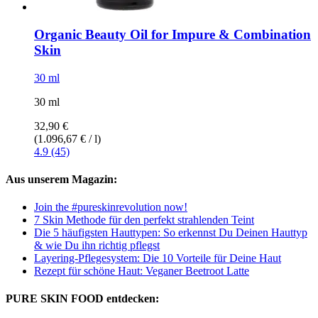
Organic Beauty Oil for Impure & Combination
Skin
30 ml
30 ml
32,90 €
(1.096,67 € / l)
4.9 (45)
Aus unserem Magazin:
Join the #pureskinrevolution now!
7 Skin Methode für den perfekt strahlenden Teint
Die 5 häufigsten Hauttypen: So erkennst Du Deinen Hauttyp
& wie Du ihn richtig pflegst
Layering-Pflegesystem: Die 10 Vorteile für Deine Haut
Rezept für schöne Haut: Veganer Beetroot Latte
PURE SKIN FOOD entdecken: