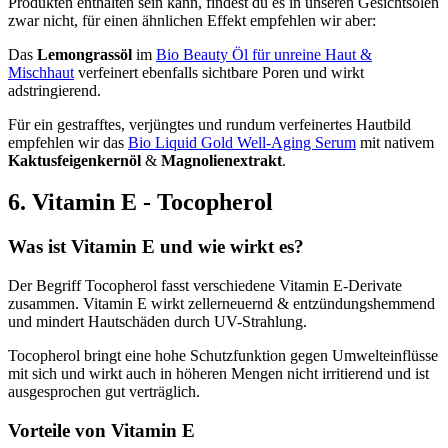
Produkten enthalten sein kann, findest du es in unseren Gesichtsölen
zwar nicht, für einen ähnlichen Effekt empfehlen wir aber:
Das
Lemongrassöl
im
Bio Beauty Öl für unreine Haut &
Mischhaut
verfeinert ebenfalls sichtbare Poren und wirkt
adstringierend.
Für ein gestrafftes, verjüngtes und rundum verfeinertes Hautbild
empfehlen wir das
Bio Liquid Gold Well-Aging Serum
mit nativem
Kaktusfeigenkernöl
&
Magnolienextrakt
.
6. Vitamin E - Tocopherol
Was ist Vitamin E und wie wirkt es?
Der Begriff Tocopherol fasst verschiedene Vitamin E-Derivate
zusammen. Vitamin E wirkt zellerneuernd & entzündungshemmend
und mindert Hautschäden durch UV-Strahlung.
Tocopherol bringt eine hohe Schutzfunktion gegen Umwelteinflüsse
mit sich und wirkt auch in höheren Mengen nicht irritierend und ist
ausgesprochen gut verträglich.
Vorteile von Vitamin E