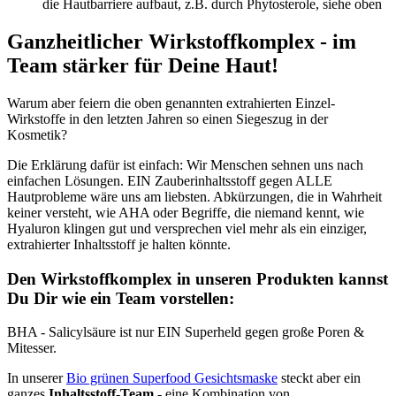
die Hautbarriere aufbaut, z.B. durch Phytosterole, siehe oben
Ganzheitlicher Wirkstoffkomplex - im
Team stärker für Deine Haut!
Warum aber feiern die oben genannten extrahierten Einzel-
Wirkstoffe in den letzten Jahren so einen Siegeszug in der
Kosmetik?
Die Erklärung dafür ist einfach: Wir Menschen sehnen uns nach
einfachen Lösungen. EIN Zauberinhaltsstoff gegen ALLE
Hautprobleme wäre uns am liebsten. Abkürzungen, die in Wahrheit
keiner versteht, wie AHA oder Begriffe, die niemand kennt, wie
Hyaluron klingen gut und versprechen viel mehr als ein einziger,
extrahierter Inhaltsstoff je halten könnte.
Den Wirkstoffkomplex in unseren Produkten kannst
Du Dir wie ein Team vorstellen:
BHA - Salicylsäure ist nur EIN Superheld gegen große Poren &
Mitesser.
In unserer
Bio grünen Superfood Gesichtsmaske
steckt aber ein
ganzes
Inhaltsstoff-Team
- eine Kombination von