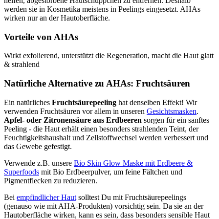
helfen, abgestorbene Hautschüppchen zu entfernen. Deshalb
werden sie in Kosmetika meistens in Peelings eingesetzt. AHAs
wirken nur an der Hautoberfläche.
Vorteile von AHAs
Wirkt exfolierend, unterstützt die Regeneration, macht die Haut glatt
& strahlend
Natürliche Alternative zu AHAs: Fruchtsäuren
Ein natürliches
Fruchtsäurepeeling
hat denselben Effekt! Wir
verwenden Fruchtsäuren vor allem in unseren
Gesichtsmasken
.
Apfel- oder Zitronensäure aus Erdbeeren
sorgen für ein sanftes
Peeling - die Haut erhält einen besonders strahlenden Teint, der
Feuchtigkeitshaushalt und Zellstoffwechsel werden verbessert und
das Gewebe gefestigt.
Verwende z.B. unsere
Bio Skin Glow Maske mit Erdbeere &
Superfoods
mit Bio Erdbeerpulver, um feine Fältchen und
Pigmentflecken zu reduzieren.
Bei
empfindlicher Haut
solltest Du mit Fruchtsäurepeelings
(genauso wie mit AHA-Produkten) vorsichtig sein. Da sie an der
Hautoberfläche wirken, kann es sein, dass besonders sensible Haut