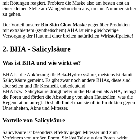
mit Rötungen reagiert. Probiere die Maske also am besten erst an
einer kleinen Stelle am Wangenknochen aus, um auf Nummer sicher
zu gehen.
Der Vorteil unserer
Bio Skin Glow Maske
gegenüber Produkten
mit extrahiertem (synthetischem) AHA ist eine gleichzeitige
Versorgung der Haut mit einer breiten natürlichen Wirkstoffpalette!
2. BHA - Salicylsäure
Was ist BHA und wie wirkt es?
BHA ist die Abkürzung für Beta-Hydroxysäure, meistens ist damit
Salicylsäure gemeint. Es gibt zwar noch andere BHAs, diese sind
aber selten und für Kosmetik unbedeutend.
BHA bzw. Salicylsäure dringt tiefer in die Haut ein als AHA, reinigt
die Poren und fördert die Abstoßung von alten Hautzellen, was die
Regeneration anregt. Deshalb findet man sie oft in Produkten gegen
Unreinheiten, Akne und Mitesser.
Vorteile von Salicylsäure
Salicylsäure ist besonders effektiv gegen Mitesser und zum
Verfeinern von großen Poren. Sie löst Talg aus den Poren, wirkt